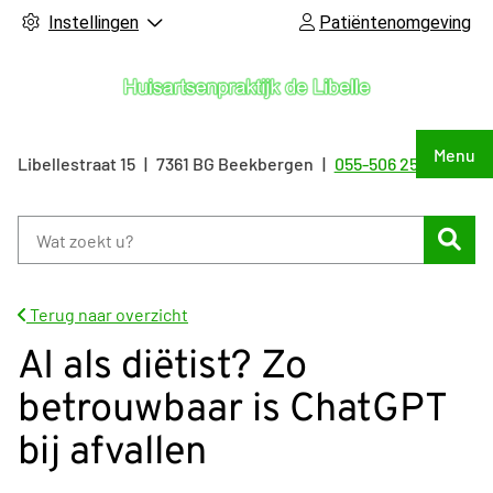
Instellingen
Patiëntenomgeving
Hoof
Menu
Libellestraat
15
7361 BG
Beekbergen
055-506 25 55
Tel:
Zoe
Terug naar overzicht
AI als diëtist? Zo
betrouwbaar is ChatGPT
bij afvallen