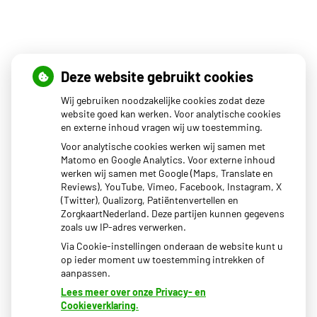
Openingstijden
Deze website gebruikt cookies
Wij gebruiken noodzakelijke cookies zodat deze
Maandag
08.00 - 17.00
website goed kan werken. Voor analytische cookies
en externe inhoud vragen wij uw toestemming.
Dinsdag
08.00 - 17.00
Woensdag
08.00 - 17.00
Voor analytische cookies werken wij samen met
Donderdag
08.00 - 17.00
Matomo en Google Analytics. Voor externe inhoud
Vrijdag
08.00 - 17.00
werken wij samen met Google (Maps, Translate en
Reviews), YouTube, Vimeo, Facebook, Instagram, X
Het uitgiftepunt Beekbergen (voor uw medicijnen) van
(Twitter), Qualizorg, Patiëntenvertellen en
BENU apotheek Dokzuid is geopend van 14:00-17:00.
ZorgkaartNederland. Deze partijen kunnen gegevens
zoals uw IP-adres verwerken.
Via Cookie-instellingen onderaan de website kunt u
op ieder moment uw toestemming intrekken of
aanpassen.
Lees meer over onze Privacy- en
Cookieverklaring.