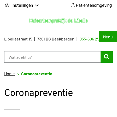
Instellingen
Patiëntenomgeving
Hoof
Menu
Libellestraat
15
7361 BG
Beekbergen
055-506 25 55
Tel:
Zoe
Home
Coronapreventie
Coronapreventie