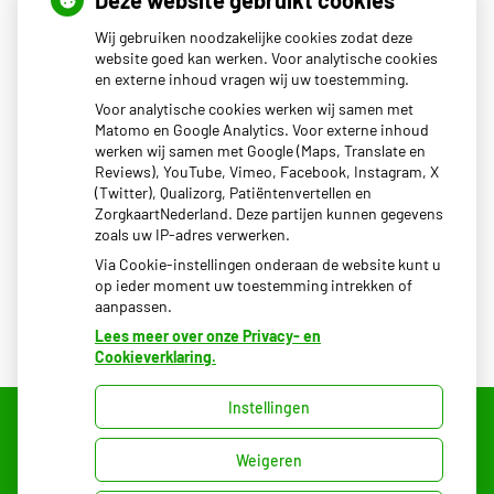
Deze website gebruikt cookies
Wij gebruiken noodzakelijke cookies zodat deze
Maandag
08.00 - 17.00
website goed kan werken. Voor analytische cookies
en externe inhoud vragen wij uw toestemming.
Dinsdag
08.00 - 17.00
Woensdag
08.00 - 17.00
Voor analytische cookies werken wij samen met
Donderdag
08.00 - 17.00
Matomo en Google Analytics. Voor externe inhoud
Vrijdag
08.00 - 17.00
werken wij samen met Google (Maps, Translate en
Reviews), YouTube, Vimeo, Facebook, Instagram, X
Het uitgiftepunt Beekbergen (voor uw medicijnen) van
(Twitter), Qualizorg, Patiëntenvertellen en
BENU apotheek Dokzuid is geopend van 14:00-17:00.
ZorgkaartNederland. Deze partijen kunnen gegevens
zoals uw IP-adres verwerken.
Via Cookie-instellingen onderaan de website kunt u
op ieder moment uw toestemming intrekken of
aanpassen.
Lees meer over onze Privacy- en
Cookieverklaring.
Instellingen
Uw Zorg Online
Weigeren
|
Beheer