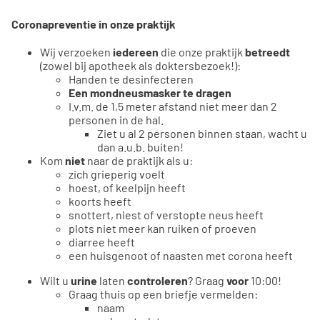
Coronapreventie in onze praktijk
Wij verzoeken
iedereen
die onze praktijk
betreedt
(zowel bij apotheek als doktersbezoek!):
Handen te desinfecteren
Een mondneusmasker te dragen
I.v.m. de 1,5 meter afstand niet meer dan 2
personen in de hal.
Ziet u al 2 personen binnen staan, wacht u
dan a.u.b. buiten!
Kom
niet
naar de praktijk als u:
zich grieperig voelt
hoest, of keelpijn heeft
koorts heeft
snottert, niest of verstopte neus heeft
plots niet meer kan ruiken of proeven
diarree heeft
een huisgenoot of naasten met corona heeft
Wilt u
urine
laten
controleren
? Graag
voor
10:00!
Graag thuis op een briefje vermelden:
naam