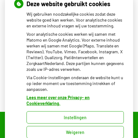
Openingstijden
Deze website gebruikt cookies
Wij gebruiken noodzakelijke cookies zodat deze
Maandag
08.00 - 17.00
website goed kan werken. Voor analytische cookies
en externe inhoud vragen wij uw toestemming.
Dinsdag
08.00 - 17.00
Woensdag
08.00 - 17.00
Voor analytische cookies werken wij samen met
Donderdag
08.00 - 17.00
Matomo en Google Analytics. Voor externe inhoud
Vrijdag
08.00 - 17.00
werken wij samen met Google (Maps, Translate en
Reviews), YouTube, Vimeo, Facebook, Instagram, X
Het uitgiftepunt Beekbergen (voor uw medicijnen) van
(Twitter), Qualizorg, Patiëntenvertellen en
BENU apotheek Dokzuid is geopend van 14:00-17:00.
ZorgkaartNederland. Deze partijen kunnen gegevens
zoals uw IP-adres verwerken.
Via Cookie-instellingen onderaan de website kunt u
op ieder moment uw toestemming intrekken of
aanpassen.
Lees meer over onze Privacy- en
Cookieverklaring.
Instellingen
Uw Zorg Online
Weigeren
|
Beheer