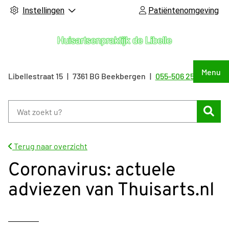
Instellingen
Patiëntenomgeving
Hoof
Menu
Libellestraat
15
7361 BG
Beekbergen
055-506 25 55
Tel:
Zoe
Terug naar overzicht
Coronavirus: actuele
adviezen van Thuisarts.nl