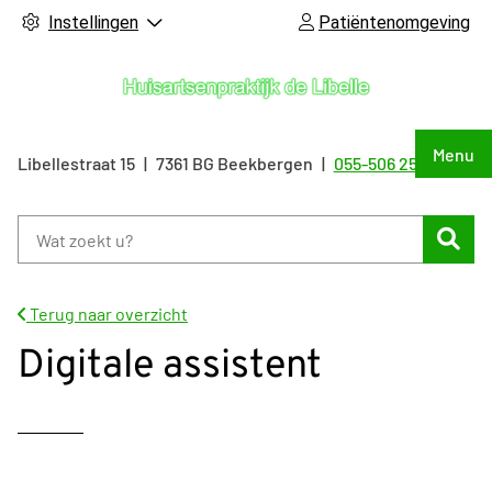
Instellingen
Patiëntenomgeving
Hoof
Menu
Libellestraat
15
7361 BG
Beekbergen
055-506 25 55
Tel:
Zoe
Terug naar overzicht
Digitale assistent