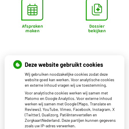
Afspraken
Dossier
maken
bekijken
Openingstijden
Deze website gebruikt cookies
Wij gebruiken noodzakelijke cookies zodat deze
Maandag
08.00 - 17.00
website goed kan werken. Voor analytische cookies
en externe inhoud vragen wij uw toestemming.
Dinsdag
08.00 - 17.00
Woensdag
08.00 - 17.00
Voor analytische cookies werken wij samen met
Donderdag
08.00 - 17.00
Matomo en Google Analytics. Voor externe inhoud
Vrijdag
08.00 - 17.00
werken wij samen met Google (Maps, Translate en
Reviews), YouTube, Vimeo, Facebook, Instagram, X
Het uitgiftepunt Beekbergen (voor uw medicijnen) van
(Twitter), Qualizorg, Patiëntenvertellen en
BENU apotheek Dokzuid is geopend van 14:00-17:00.
ZorgkaartNederland. Deze partijen kunnen gegevens
zoals uw IP-adres verwerken.