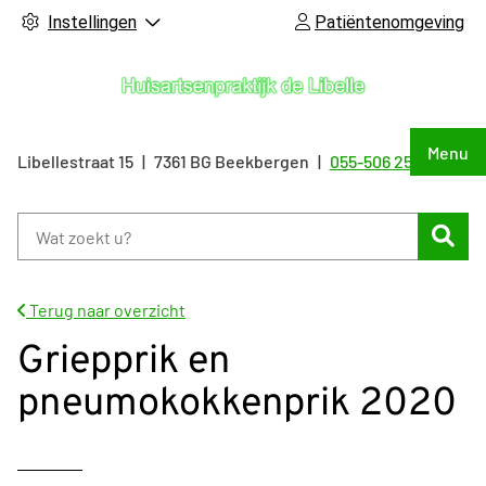
Instellingen
Patiëntenomgeving
Hoof
Menu
Libellestraat
15
7361 BG
Beekbergen
055-506 25 55
Tel:
Zoe
Terug naar overzicht
Griepprik en
pneumokokkenprik 2020