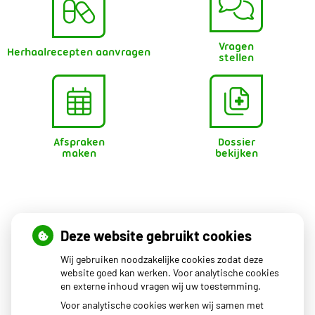
Vragen
Herhaalrecepten aanvragen
stellen
Afspraken
Dossier
maken
bekijken
Openingstijden
Deze website gebruikt cookies
Wij gebruiken noodzakelijke cookies zodat deze
Maandag
08.00 - 17.00
website goed kan werken. Voor analytische cookies
en externe inhoud vragen wij uw toestemming.
Dinsdag
08.00 - 17.00
Woensdag
08.00 - 17.00
Voor analytische cookies werken wij samen met