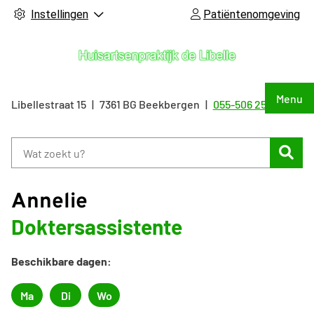
Instellingen
Patiëntenomgeving
Hoof
Menu
Libellestraat
15
7361 BG
Beekbergen
055-506 25 55
Tel:
Zoe
Annelie
Doktersassistente
Beschikbare dagen:
Ma
Di
Wo
Maandag
Dinsdag
Woensdag