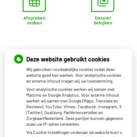
Afspraken
Dossier
maken
bekijken
Openingstijden
Deze website gebruikt cookies
Wij gebruiken noodzakelijke cookies zodat deze
Maandag
08.00 - 17.00
website goed kan werken. Voor analytische cookies
en externe inhoud vragen wij uw toestemming.
Dinsdag
08.00 - 17.00
Woensdag
08.00 - 17.00
Voor analytische cookies werken wij samen met
Donderdag
08.00 - 17.00
Matomo en Google Analytics. Voor externe inhoud
Vrijdag
08.00 - 17.00
werken wij samen met Google (Maps, Translate en
Reviews), YouTube, Vimeo, Facebook, Instagram, X
Het uitgiftepunt Beekbergen (voor uw medicijnen) van
(Twitter), Qualizorg, Patiëntenvertellen en
BENU apotheek Dokzuid is geopend van 14:00-17:00.
ZorgkaartNederland. Deze partijen kunnen gegevens
zoals uw IP-adres verwerken.
Via Cookie-instellingen onderaan de website kunt u