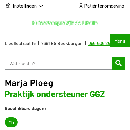
Instellingen
Patiëntenomgeving
Hoof
Menu
Libellestraat
15
7361 BG
Beekbergen
055-506 25 55
Tel:
Zoe
Marja Ploeg
Praktijk ondersteuner GGZ
Beschikbare dagen:
Ma
Maandag