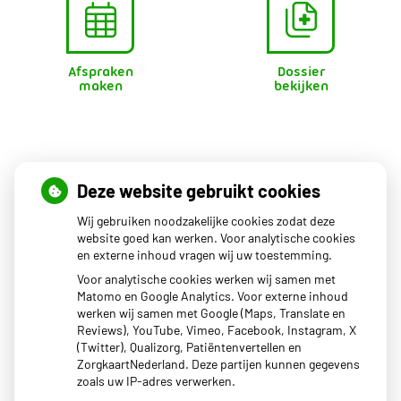
Afspraken
Dossier
maken
bekijken
Openingstijden
Deze website gebruikt cookies
Wij gebruiken noodzakelijke cookies zodat deze
Maandag
08.00 - 17.00
website goed kan werken. Voor analytische cookies
en externe inhoud vragen wij uw toestemming.
Dinsdag
08.00 - 17.00
Woensdag
08.00 - 17.00
Voor analytische cookies werken wij samen met
Donderdag
08.00 - 17.00
Matomo en Google Analytics. Voor externe inhoud
Vrijdag
08.00 - 17.00
werken wij samen met Google (Maps, Translate en
Reviews), YouTube, Vimeo, Facebook, Instagram, X
Het uitgiftepunt Beekbergen (voor uw medicijnen) van
(Twitter), Qualizorg, Patiëntenvertellen en
BENU apotheek Dokzuid is geopend van 14:00-17:00.
ZorgkaartNederland. Deze partijen kunnen gegevens
zoals uw IP-adres verwerken.