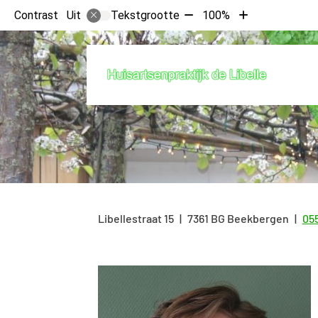
Tekst
Tekst
Contrast
Tekstgrootte
100%
Uit
verkleinen
vergroten
met
met
10%
10%
Libellestraat
15
7361 BG
Beekbergen
055
Te