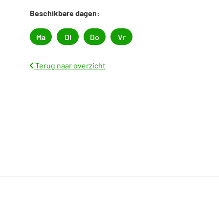
Beschikbare dagen:
Ma
Di
Do
Vr
Maandag
Dinsdag
Donderdag
Vrijdag
Terug naar overzicht