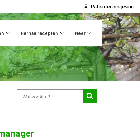
Patiëntenomgeving
en
Herhaalrecepten
Meer
Spoedgevallen
Herhaalrecepten
Meer
submenu
submenu
submenu
Zoeken
kmanager