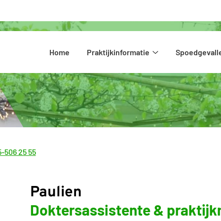
Hoofdmenu
Home
Praktijkinformatie
Spoedgevall
Praktijkinformatie
submenu
-506 25 55
l:
Paulien
Doktersassistente & praktij