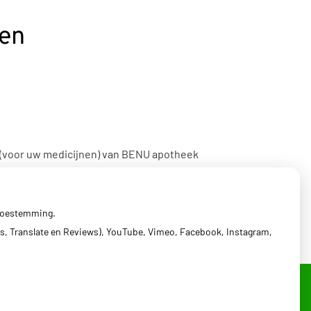
den
 (voor uw medicijnen) van BENU apotheek
-17:00.
 toestemming.
s, Translate en Reviews), YouTube, Vimeo, Facebook, Instagram,
erklaring
|
Cookie-instellingen
|
Voorwaarden