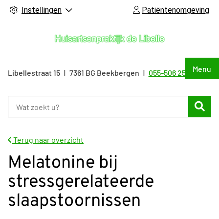
Instellingen
Patiëntenomgeving
Hoof
Menu
Libellestraat
15
7361 BG
Beekbergen
055-506 25 55
Tel:
Zoe
Terug naar overzicht
Melatonine bij
stressgerelateerde
slaapstoornissen