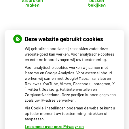
Afspraken
Dossier
maken
bekijken
Openingstijden
Deze website gebruikt cookies
Wij gebruiken noodzakelijke cookies zodat deze
Maandag
08.00 - 17.00
website goed kan werken. Voor analytische cookies
en externe inhoud vragen wij uw toestemming.
Dinsdag
08.00 - 17.00
Woensdag
08.00 - 17.00
Voor analytische cookies werken wij samen met
Donderdag
08.00 - 17.00
Matomo en Google Analytics. Voor externe inhoud
Vrijdag
08.00 - 17.00
werken wij samen met Google (Maps, Translate en
Reviews), YouTube, Vimeo, Facebook, Instagram, X
Het uitgiftepunt Beekbergen (voor uw medicijnen) van
(Twitter), Qualizorg, Patiëntenvertellen en
BENU apotheek Dokzuid is geopend van 14:00-17:00.
ZorgkaartNederland. Deze partijen kunnen gegevens
zoals uw IP-adres verwerken.
Via Cookie-instellingen onderaan de website kunt u
op ieder moment uw toestemming intrekken of
aanpassen.
Lees meer over onze Privacy- en