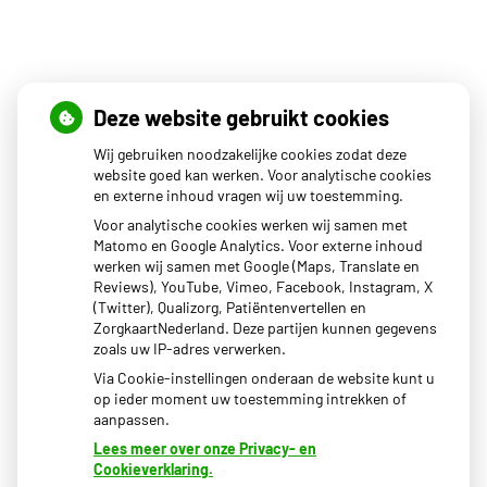
Openingstijden
Deze website gebruikt cookies
Wij gebruiken noodzakelijke cookies zodat deze
Maandag
08.00 - 17.00
website goed kan werken. Voor analytische cookies
en externe inhoud vragen wij uw toestemming.
Dinsdag
08.00 - 17.00
Woensdag
08.00 - 17.00
Voor analytische cookies werken wij samen met
Donderdag
08.00 - 17.00
Matomo en Google Analytics. Voor externe inhoud
Vrijdag
08.00 - 17.00
werken wij samen met Google (Maps, Translate en
Reviews), YouTube, Vimeo, Facebook, Instagram, X
Het uitgiftepunt Beekbergen (voor uw medicijnen) van
(Twitter), Qualizorg, Patiëntenvertellen en
BENU apotheek Dokzuid is geopend van 14:00-17:00.
ZorgkaartNederland. Deze partijen kunnen gegevens
zoals uw IP-adres verwerken.
Via Cookie-instellingen onderaan de website kunt u
op ieder moment uw toestemming intrekken of
aanpassen.
Lees meer over onze Privacy- en
Cookieverklaring.