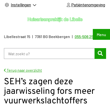
Instellingen
Patiëntenomgeving
Hoof
Menu
Libellestraat
15
7361 BG
Beekbergen
055-506 25 55
Tel:
Zoe
Terug naar overzicht
SEH’s zagen deze
jaarwisseling fors meer
vuurwerkslachtoffers