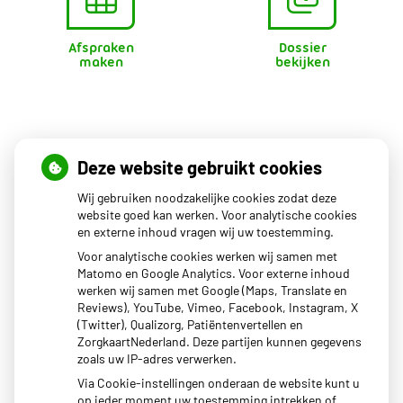
Afspraken
Dossier
maken
bekijken
Openingstijden
Deze website gebruikt cookies
Wij gebruiken noodzakelijke cookies zodat deze
Maandag
08.00 - 17.00
website goed kan werken. Voor analytische cookies
en externe inhoud vragen wij uw toestemming.
Dinsdag
08.00 - 17.00
Woensdag
08.00 - 17.00
Voor analytische cookies werken wij samen met
Donderdag
08.00 - 17.00
Matomo en Google Analytics. Voor externe inhoud
Vrijdag
08.00 - 17.00
werken wij samen met Google (Maps, Translate en
Reviews), YouTube, Vimeo, Facebook, Instagram, X
Het uitgiftepunt Beekbergen (voor uw medicijnen) van
(Twitter), Qualizorg, Patiëntenvertellen en
BENU apotheek Dokzuid is geopend van 14:00-17:00.
ZorgkaartNederland. Deze partijen kunnen gegevens
zoals uw IP-adres verwerken.
Via Cookie-instellingen onderaan de website kunt u
op ieder moment uw toestemming intrekken of