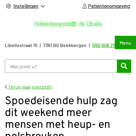
Instellingen
Patiëntenomgeving
Hoof
Menu
Libellestraat
15
7361 BG
Beekbergen
055-506 25 55
Tel:
Zoe
Terug naar overzicht
Spoedeisende hulp zag
dit weekend meer
mensen met heup- en